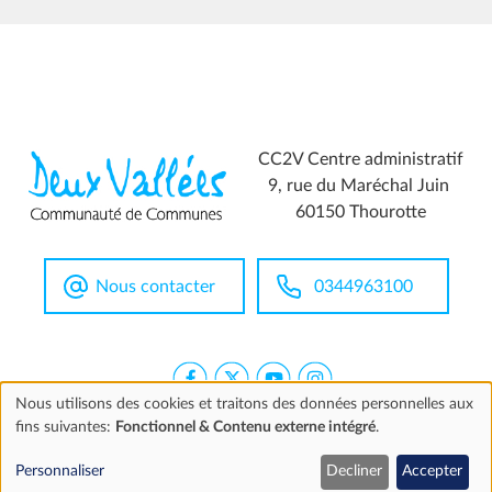
CC2V Centre administratif
9, rue du Maréchal Juin
60150 Thourotte
Nous contacter
0344963100
Nous utilisons des cookies et traitons des données personnelles aux
fins suivantes:
Fonctionnel & Contenu externe intégré
.
Utilisation
Extranet
Mentions légales
Accessibilité
Marchés publics
Personnaliser
Decliner
Accepter
des
©2026 CC2V
Cookies