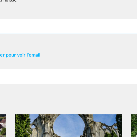
n laisse
er pour voir l'email
Image
Im