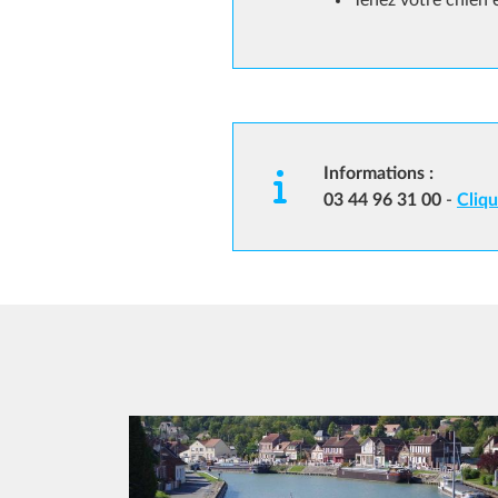
Tenez votre chien e
Informations :
03 44 96 31 00
-
Cliqu
Image