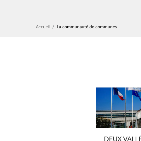
Fil d'Ariane
Accueil
La communauté de communes
Image
DEUX VALLÉ