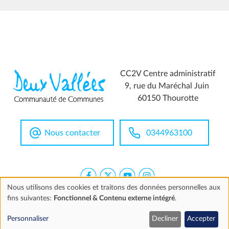
CC2V Centre administratif
9, rue du Maréchal Juin
60150 Thourotte
Nous contacter
0344963100
Nous utilisons des cookies et traitons des données personnelles aux
fins suivantes:
Fonctionnel & Contenu externe intégré
.
Utilisation
Extranet
Mentions légales
Accessibilité
Marchés publics
Personnaliser
Decliner
Accepter
des
©2026 CC2V
Cookies