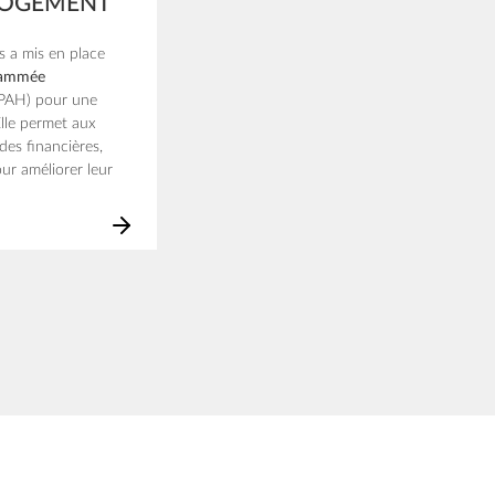
LOGEMENT
a mis en place
rammée
PAH) pour une
lle permet aux
des financières,
ur améliorer leur