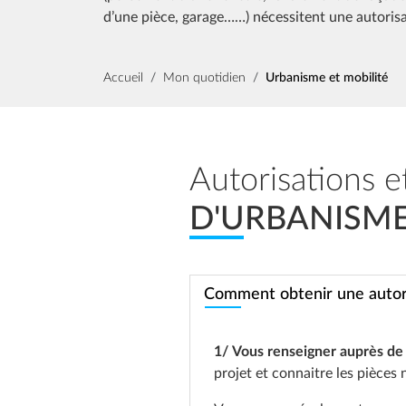
d’une pièce, garage……) nécessitent une autorisa
Fil d'Ariane
Accueil
Mon quotidien
Urbanisme et mobilité
Autorisations 
D'URBANISM
Comment obtenir une autori
1/
Vous renseigner auprès de 
projet et connaitre les pièces 