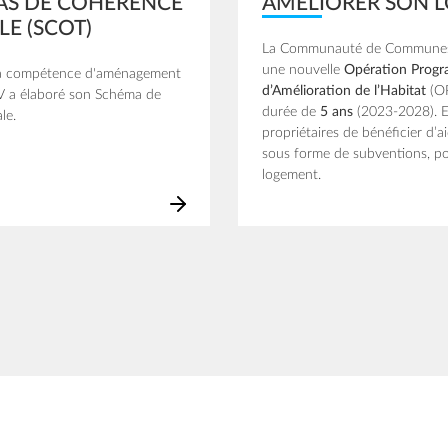
AS DE COHÉRENCE
AMÉLIORER SON 
LE (SCOT)
La Communauté de Communes 
une nouvelle
Opération Prog
sa compétence d'aménagement
d’Amélioration de l’Habitat
(O
2V a élaboré son Schéma de
durée de
5 ans
(2023-2028). E
le.
propriétaires de bénéficier d’ai
sous forme de subventions, po
logement.