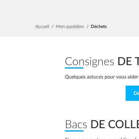
Fil d'Ariane
Accueil
Mon quotidien
Déchets
Consignes
DE 
Quelques astuces pour vous aider à
Dé
Bacs
DE COLL