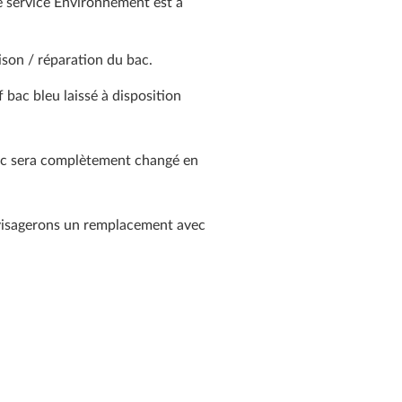
le service Environnement est à
ison / réparation du bac.
 bac bleu laissé à disposition
 bac sera complètement changé en
nvisagerons un remplacement avec