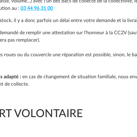
se, volume...) avec l'un des bacs de collecte de la collectivité, 
ution au :
03 44 96 31 00
tock, il y a donc parfois un délai entre votre demande et la livra
 demandé de remplir une attestation sur l'honneur à la CC2V (sauf
sera pas remplacer).
 des roues ou du couvercle une réparation est possible, sinon, le
us adapté :
en cas de changement de situation familiale, nous e
 de collecte.
RT VOLONTAIRE