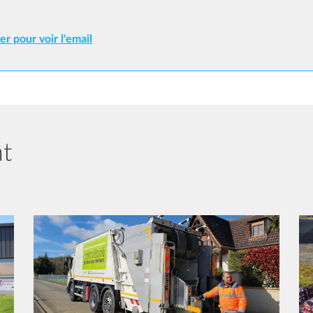
er pour voir l'email
nt
Image
Im