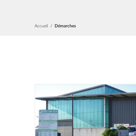
Fil d'Ariane
Accueil
Démarches
Image