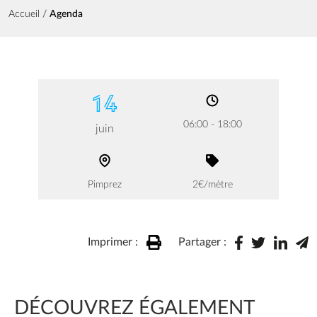
Fil d'Ariane
Accueil
Agenda
14
06:00 - 18:00
juin
Pimprez
2€/mètre
Imprimer :
Partager :
DÉCOUVREZ ÉGALEMENT