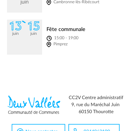
juin
Cambronne-lès-Ribécourt
13
15
Fête communale
juin
juin
15:00 - 19:00
Pimprez
CC2V Centre administratif
9, rue du Maréchal Juin
60150 Thourotte