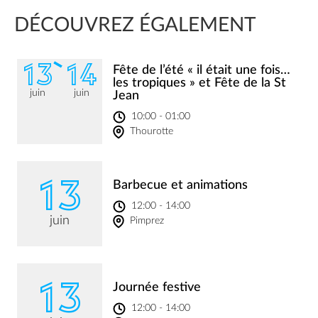
DÉCOUVREZ ÉGALEMENT
13
14
Fête de l’été « il était une fois…
les tropiques » et Fête de la St
juin
juin
Jean
10:00 - 01:00
Thourotte
13
Barbecue et animations
12:00 - 14:00
juin
Pimprez
13
Journée festive
12:00 - 14:00