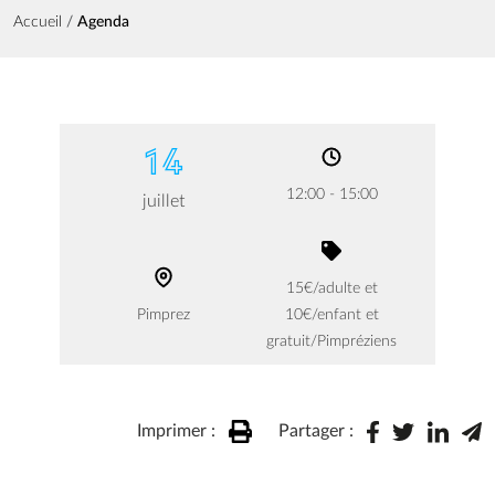
Fil d'Ariane
Accueil
Agenda
14
12:00 - 15:00
juillet
15€/adulte et
Pimprez
10€/enfant et
gratuit/Pimpréziens
Imprimer :
Partager :