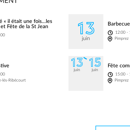
MENT
13
é « il était une fois…les
Barbecue
 et Fête de la St Jean
12:00 -
:00
juin
Pimprez
13
15
tive
Fête com
juin
juin
:00
15:00 -
-lès-Ribécourt
Pimprez