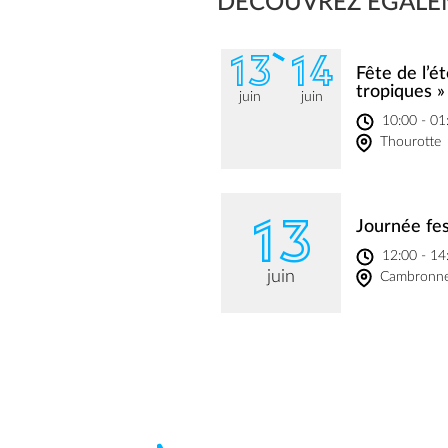
DÉCOUVREZ ÉGALE
13
14
Fête de l’ét
tropiques »
juin
juin
10:00 - 01
Thourotte
13
Journée fes
12:00 - 14
juin
Cambronne