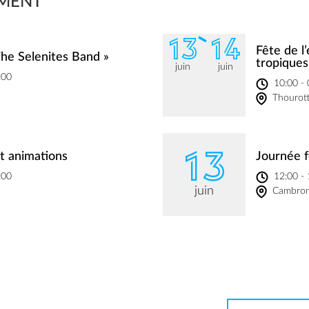
MENT
13
14
Fête de l’
he Selenites Band »
tropiques
juin
juin
:00
10:00 -
Thourot
13
t animations
Journée f
:00
12:00 -
juin
Cambron