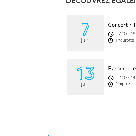
DÉCOUVREZ ÉGALE
7
Concert « T
17:00 - 19
juin
Thourotte
13
Barbecue e
12:00 - 14
juin
Pimprez