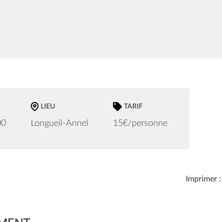
LIEU
TARIF
00
Longueil-Annel
15€/personne
Imprimer :