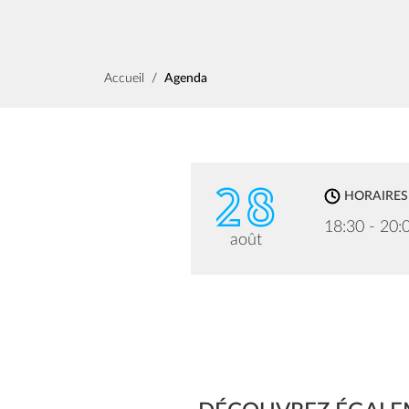
Fil d'Ariane
Accueil
Agenda
28
HORAIRES
18:30 - 20:
août