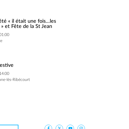
été « il était une fois…les
 » et Fête de la St Jean
 01:00
te
estive
 14:00
ne-lès-Ribécourt