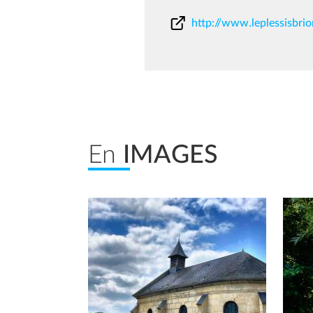
http://www.leplessisbri
En
IMAGES
Afficher en diaporama