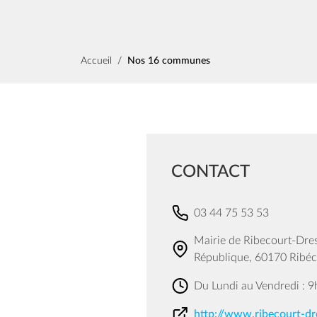
Fil d'Ariane
Accueil
Nos 16 communes
CONTACT
03 44 75 53 53
Mairie de Ribecourt-Dresl
République, 60170 Ribéc
Du Lundi au Vendredi : 9
http://www.ribecourt-dre