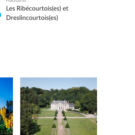
Habitants :
Les Ribécourtois(es) et
Dreslincourtois(es)
Afficher en diaporama