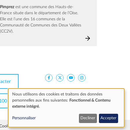
Pimprez
est une commune des Hauts-de-
France située dans le département de l’Oise.
Elle est l’une des 16 communes de la
Communauté de Communes des Deux Vallées
(CC2V).
acter
Nous utilisons des cookies et traitons des données
personnelles aux fins suivantes:
Fonctionnel & Contenu
100
Utilisation
externe intégré
.
des
Personnaliser
Decliner
Accepter
Cookies
données