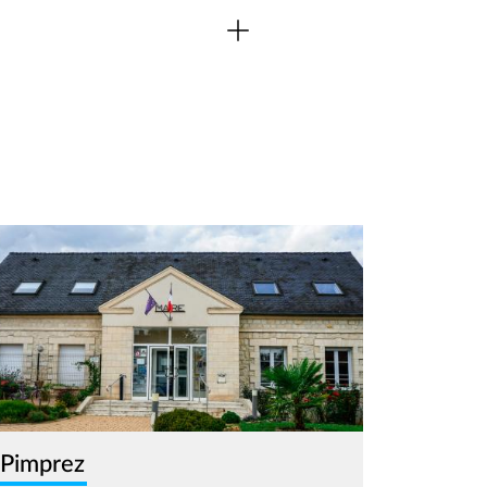
age
Pimprez