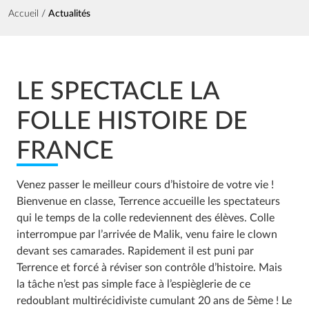
Fil d'Ariane
Accueil
Actualités
LE SPECTACLE LA
FOLLE HISTOIRE DE
FRANCE
Venez passer le meilleur cours d’histoire de votre vie !
Bienvenue en classe, Terrence accueille les spectateurs
qui le temps de la colle redeviennent des élèves. Colle
interrompue par l’arrivée de Malik, venu faire le clown
devant ses camarades. Rapidement il est puni par
Terrence et forcé à réviser son contrôle d’histoire. Mais
la tâche n’est pas simple face à l’espièglerie de ce
redoublant multirécidiviste cumulant 20 ans de 5ème ! Le