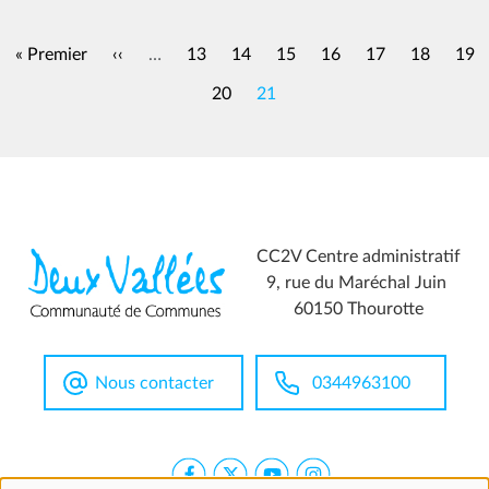
Pagination
Première page
Page précédente
Page
Page
Page
Page
Page
Page
Pag
« Premier
‹‹
…
13
14
15
16
17
18
19
Page
Page
20
21
CC2V Centre administratif
9, rue du Maréchal Juin
60150 Thourotte
Nous contacter
0344963100