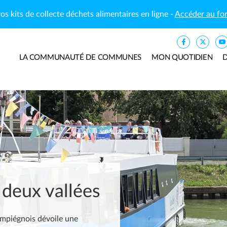
os kits de collecte déchets alimentaires en ligne -
Accéder au fo
LA COMMUNAUTÉ DE COMMUNES
MON QUOTIDIEN
D
 deux vallées
s Deux Vallées
ompiégnois dévoile une