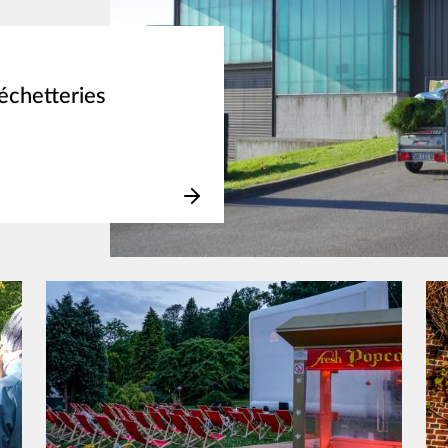
échetteries
Image
Im