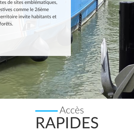
ites de sites emblématiques,
lées (60).
festives comme le 26ème
territoire invite habitants et
forêts.
Accès
RAPIDES