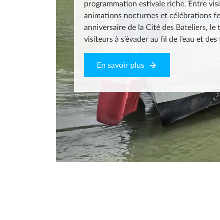
programmation estivale riche. Entre vis
Communauté de Communes des Deux Val
animations nocturnes et célébrations 
anniversaire de la Cité des Bateliers, le 
visiteurs à s’évader au fil de l’eau et des 
Découvrir
En savoir plus